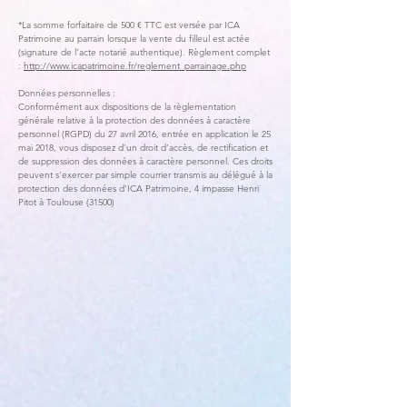
*La somme forfaitaire de 500 € TTC est versée par ICA
Patrimoine au parrain lorsque la vente du filleul est actée
(signature de l’acte notarié authentique). Règlement complet
:
http://www.icapatrimoine.fr/reglement_parrainage.php
Données personnelles :
Conformément aux dispositions de la règlementation
générale relative à la protection des données à caractère
personnel (RGPD) du 27 avril 2016, entrée en application le 25
mai 2018, vous disposez d’un droit d’accès, de rectification et
de suppression des données à caractère personnel. Ces droits
peuvent s’exercer par simple courrier transmis au délégué à la
protection des données d’ICA Patrimoine, 4 impasse Henri
Pitot à Toulouse (31500)