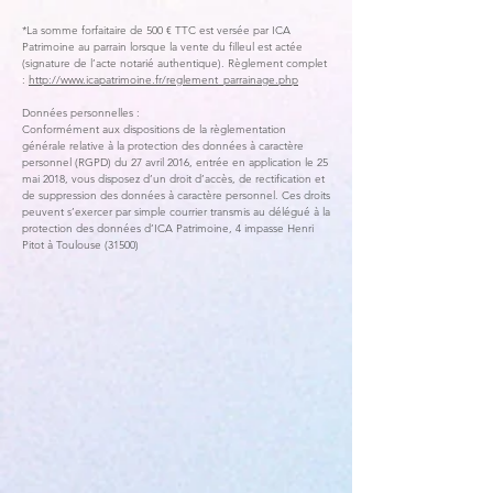
*La somme forfaitaire de 500 € TTC est versée par ICA
Patrimoine au parrain lorsque la vente du filleul est actée
(signature de l’acte notarié authentique). Règlement complet
:
http://www.icapatrimoine.fr/reglement_parrainage.php
Données personnelles :
Conformément aux dispositions de la règlementation
générale relative à la protection des données à caractère
personnel (RGPD) du 27 avril 2016, entrée en application le 25
mai 2018, vous disposez d’un droit d’accès, de rectification et
de suppression des données à caractère personnel. Ces droits
peuvent s’exercer par simple courrier transmis au délégué à la
protection des données d’ICA Patrimoine, 4 impasse Henri
Pitot à Toulouse (31500)