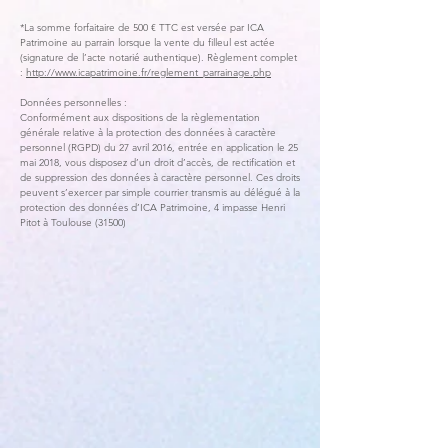
*La somme forfaitaire de 500 € TTC est versée par ICA
Patrimoine au parrain lorsque la vente du filleul est actée
(signature de l’acte notarié authentique). Règlement complet
:
http://www.icapatrimoine.fr/reglement_parrainage.php
Données personnelles :
Conformément aux dispositions de la règlementation
générale relative à la protection des données à caractère
personnel (RGPD) du 27 avril 2016, entrée en application le 25
mai 2018, vous disposez d’un droit d’accès, de rectification et
de suppression des données à caractère personnel. Ces droits
peuvent s’exercer par simple courrier transmis au délégué à la
protection des données d’ICA Patrimoine, 4 impasse Henri
Pitot à Toulouse (31500)