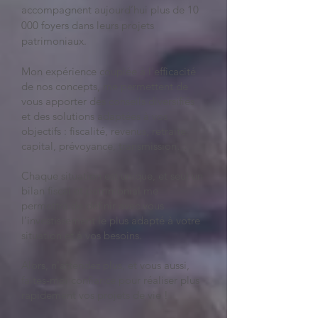
accompagnent aujourd’hui plus de 10
000 foyers dans leurs projets
patrimoniaux.
Mon expérience couplée à l'efficacité
de nos concepts, me permettent de
vous apporter des conseils diversifiés
et des solutions adaptées à vos
objectifs : fiscalité, revenus, retraite,
capital, prévoyance, transmission…
Chaque situation est unique, et seul un
bilan fiscal et patrimonial me
permettra de définir avec vous
l’investissement le plus adapté à votre
situation et à vos besoins.
Alors, n'attendez plus, et vous aussi,
faites-moi confiance pour réaliser plus
rapidement vos projets de vie !