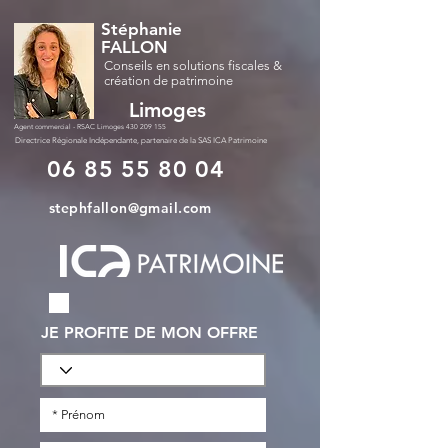
Stéphanie
FALLON
Conseils en solutions fiscales &
création de patrimoine
Limoges
Agent commercial - RSAC Limoges
430 209 155
Directrice Régionale Indépendante, partenaire de la SAS ICA Patrimoine
06 85 55 80 04
stephfallon@gmail.com
JE PROFITE DE MON OFFRE