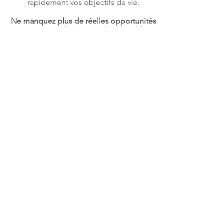
rapidement vos objectifs de vie.
Ne manquez plus de réelles opportunités
et ouvrez-vous le champs des possibles !
Vous souhaitez en savoir plus et
connaître votre éligibilité à ces
solutions ?
RENCONTRONS-NOUS !
Pour bâtir votre projet de vie je vous
propose de travailler en plusieurs
étapes :
la réalisation d’un relevé d'informations
patrimoniales autrement dit, un bilan
de votre situation patrimoniale,