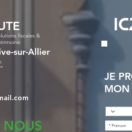
UTE
lutions fiscales &
atrimoine
ive-sur-Allier
)
ne
JE P
MON 
mail.com
 NOUS