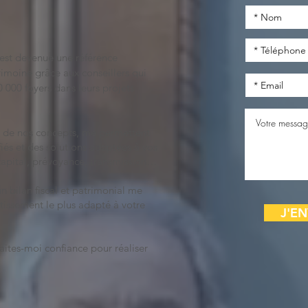
est devenue une référence
rimoine grâce aux conseillers qui
000 foyers dans leurs projets
é de nos concepts, me permettent
fiés et des solutions adaptées à vos
e, capital, prévoyance, transmission…
n bilan fiscal et patrimonial me
stissement le plus adapté à votre
J'E
 faites-moi confiance pour réaliser