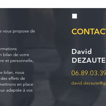
CONTAC
 je vous propose de
formations
David
n bilan de votre
DEZAUTE
ère et personnelle,
06.89.03.3
e bilan, nous
 des effets de
david.dezaute@g
 mettrons en place
ieux adaptée à vos