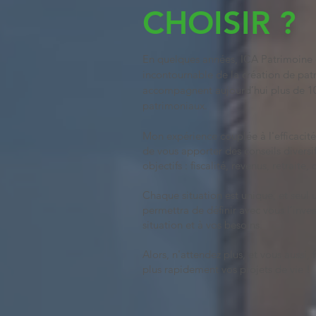
CHOISIR ?
En quelques années, ICA Patrimoine 
incontournable de la création de pat
accompagnent aujourd’hui plus de 10 
patrimoniaux.
Mon expérience couplée à l'efficacit
de vous apporter des conseils diversi
objectifs : fiscalité, revenus, retrait
Chaque situation est unique, et seul u
permettra de définir avec vous l’inve
situation et à vos besoins.
Alors, n'attendez plus, et vous aussi,
plus rapidement vos projets de vie !