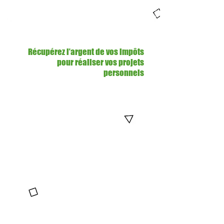
Gaëlle HADDAD
Spécialiste de la création de
06 68 76 24 68
patrimoine
hadgaelle@yahoo.fr
Informer - Conseiller -
Accompagner
Récupérez l’argent de vos impôts
pour réaliser vos projets
personnels