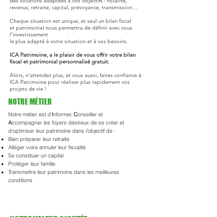
des solutions adaptées à vos objectifs : fiscalité,
revenus, retraite, capital, prévoyance, transmission…
Chaque situation est unique, et seul un bilan fiscal
et patrimonial nous permettra de définir avec vous
l’investissement
le plus adapté à votre situation et à vos besoins.
ICA Patrimoine, a le plaisir de vous offrir votre bilan
fiscal et patrimonial personnalisé gratuit.
Alors, n'attendez plus, et vous aussi, faites confiance à
ICA Patrimoine pour réaliser plus rapidement vos
projets de vie !
NOTRE MÉTIER
Notre métier est d'
I
nformer,
C
onseiller et
A
ccompagner les foyers désireux de se créer et
d'optimiser leur patrimoine dans l’objectif de :
Bien préparer leur retraite
Alléger voire annuler leur fiscalité
Se constituer un capital
Protéger leur famille
Transmettre leur patrimoine dans les meilleures
conditions