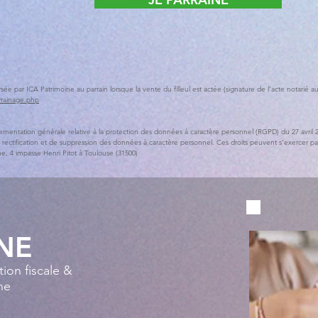
sée par ICA Patrimoine au parrain lorsque la vente du filleul est actée (signature de l’acte notarié
rrainage.php
mentation générale relative à la protection des données à caractère personnel (RGPD) du 27 avril 2
 rectification et de suppression des données à caractère personnel. Ces droits peuvent s’exercer pa
e, 4 impasse Henri Pitot à Toulouse (31500)
INE
ion fiscale &
ne