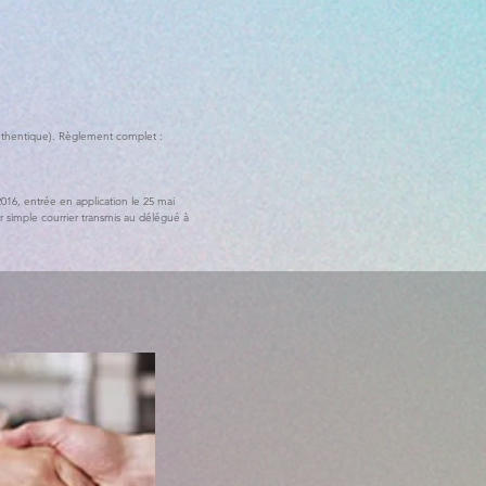
 authentique). Règlement complet :
016, entrée en application le 25 mai
r simple courrier transmis au délégué à