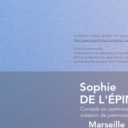
*La somme forfaitaire de 500 € TTC est ver
http://www.icapatrimoine.fr/reglement_pa
Données personnelles :
Conformément aux dispositions de la règle
2018, vous disposez d’un droit d’accès, de
la protection des données d’ICA Patrimoin
Sophie
DE L'ÉP
Conseils en optimisat
création de patrimoi
Marseille