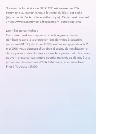
*La somme forfaitaire de 500 € TTC est versée par ICA
Patrimoine au parrain lorsque la vente du filleul est actée
(signature de l’acte notarié authentique). Règlement complet
:
http://www.icapatrimoine.fr/reglement_parrainage.php
Données personnelles :
Conformément aux dispositions de la règlementation
générale relative à la protection des données à caractère
personnel (RGPD) du 27 avril 2016, entrée en application le 25
mai 2018, vous disposez d’un droit d’accès, de rectification et
de suppression des données à caractère personnel. Ces droits
peuvent s’exercer par simple courrier transmis au délégué à la
protection des données d’ICA Patrimoine, 4 impasse Henri
Pitot à Toulouse (31500)