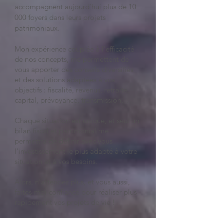
accompagnent aujourd’hui plus de 10
000 foyers dans leurs projets
patrimoniaux.
Mon expérience couplée à l'efficacité
de nos concepts, me permettent de
vous apporter des conseils diversifiés
et des solutions adaptées à vos
objectifs : fiscalité, revenus, retraite,
capital, prévoyance, transmission…
Chaque situation est unique, et seul un
bilan fiscal et patrimonial me
permettra de définir avec vous
l’investissement le plus adapté à votre
situation et à vos besoins.
Alors, n'attendez plus, et vous aussi,
faites-moi confiance pour réaliser plus
rapidement vos projets de vie !