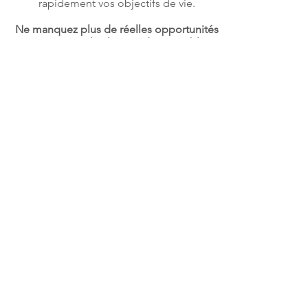
rapidement vos objectifs de vie.
Ne manquez plus de réelles opportunités
et ouvrez-vous le champs des possibles !
Vous souhaitez en savoir plus et
connaître votre éligibilité à ces
solutions ?
RENCONTRONS-NOUS !
Pour bâtir votre projet de vie je vous
propose de travailler en plusieurs
étapes :
la réalisation d’un relevé d'informations
patrimoniales autrement dit, un bilan
de votre situation patrimoniale,