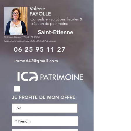
Valérie
FAYOLLE
Conseils en solutions fiscales &
création de patrimoine
Saint-Etienne
RSC Saint-Etienne
797 850 773
(EURL)
Mandataire indépendant de la SAS ICA Patrimoine
06 25 95 11 27
immod42@gmail.com
JE PROFITE DE MON OFFRE