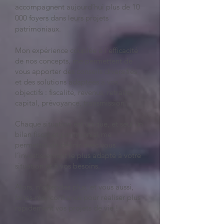
accompagnent aujourd’hui plus de 10
000 foyers dans leurs projets
patrimoniaux.
Mon expérience couplée à l'efficacité
de nos concepts, me permettent de
vous apporter des conseils diversifiés
et des solutions adaptées à vos
objectifs : fiscalité, revenus, retraite,
capital, prévoyance, transmission…
Chaque situation est unique, et seul un
bilan fiscal et patrimonial me
permettra de définir avec vous
l’investissement le plus adapté à votre
situation et à vos besoins.
Alors, n'attendez plus, et vous aussi,
faites-moi confiance pour réaliser plus
rapidement vos projets de vie !