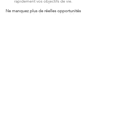
rapidement vos objectifs de vie.
Ne manquez plus de réelles opportunités
et ouvrez-vous le champs des possibles !
Vous souhaitez en savoir plus et
connaître votre éligibilité à ces
solutions ?
RENCONTRONS-NOUS !
Pour bâtir votre projet de vie je vous
propose de travailler en plusieurs
étapes :
la réalisation d’un relevé d'informations
patrimoniales autrement dit, un bilan
de votre situation patrimoniale,