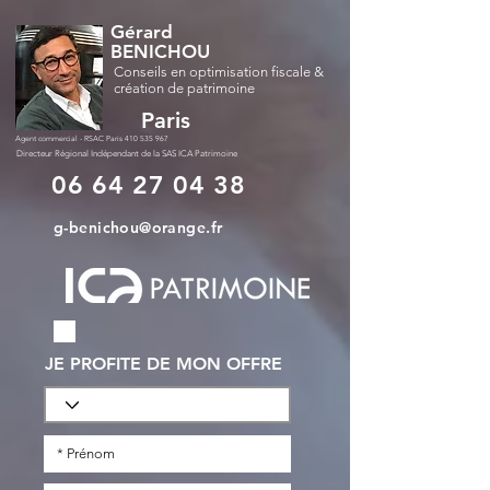
Gérard
BENICHOU
Conseils en optimisation fiscale &
création de patrimoine
Paris
Agent commercial - RSAC Paris
410 535 967
Directeur Régional Indépendant de la SAS ICA Patrimoine
06 64 27 04 38
g-benichou@orange.fr
JE PROFITE DE MON OFFRE